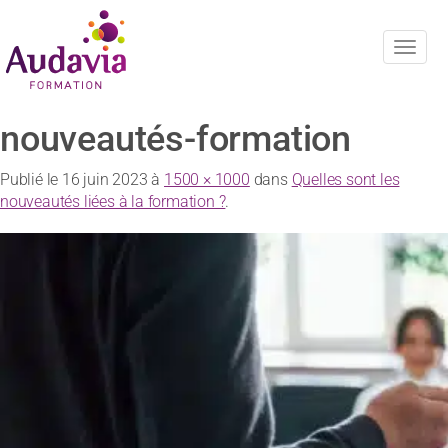
Navig
nouveautés-formation
Publié le
16 juin 2023
à
1500 × 1000
dans
Quelles sont les
nouveautés liées à la formation ?
.