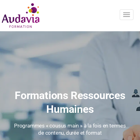
Navig
Formations Ressources
Humaines
Programmes « cousus main » à la fois en termes
de contenu, durée et format