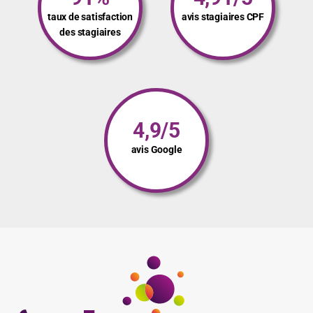
personnes formées
heures de formations
dispensées
91%
4,91/5
taux de satisfaction
avis stagiaires CPF
des stagiaires
4,9/5
avis Google