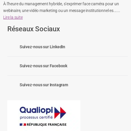
La facturation électronique obligatoire : l’alliée du chiffre
d’affaires !
En France, la transformation numérique se poursuit à un rythme
soutenu. De l’auto-entrepreneur au groupe industriel, en ......
Lire la suite
Prise de parole des leaders face caméra : comment rester
charismatique ?
À l’heure du management hybride, s’exprimer face caméra pour un
webinaire, une vidéo marketing ou un message institutionnel es......
Lire la suite
Réseaux Sociaux
Suivez-nous sur LinkedIn
Suivez-nous sur Facebook