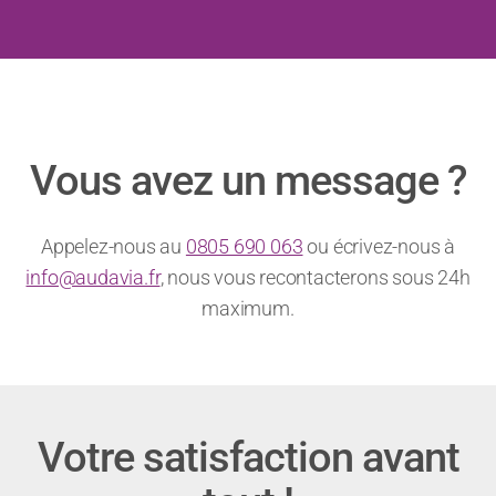
“Nous avons le plaisir de collaborer
avec Audavia depuis 2012 ! Une
relation de confiance s’est instaurée
dès la mise en place d...”
Lire la suite
Vous avez un message ?
Appelez-nous au
0805 690 063
ou écrivez-nous à
info@audavia.fr
, nous vous recontacterons sous 24h