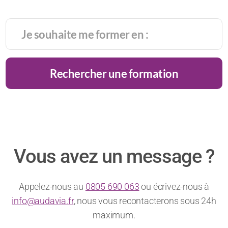
du chiffre
comment
haute
pour
d’affaires
rester
gastronomie
intégrer
!
charismatique
la
?
génération
alpha ?
Rechercher une formation
Vous avez un message ?
Appelez-nous au
0805 690 063
ou écrivez-nous à
info@audavia.fr
, nous vous recontacterons sous 24h
maximum.