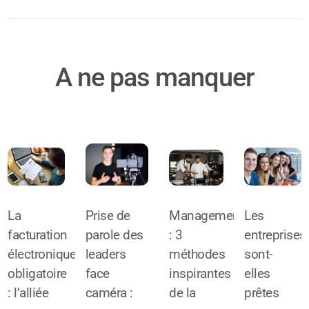
A ne pas manquer
La
Prise de
Management
Les
facturation
parole des
: 3
entreprises
électronique
leaders
méthodes
sont-
obligatoire
face
inspirantes
elles
: l’alliée
caméra :
de la
prêtes