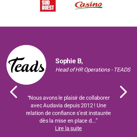
Précédent
Suiv
Sophie B,
Head of HR Operations - TEADS
“Nous avons le plaisir de collaborer
avec Audavia depuis 2012 ! Une
relation de confiance s’est instaurée
dès la mise en place d...”
Lire la suite