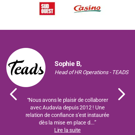
Précédent
Suiv
Sophie B,
Head of HR Operations - TEADS
“Nous avons le plaisir de collaborer
avec Audavia depuis 2012 ! Une
relation de confiance s’est instaurée
dès la mise en place d...”
Lire la suite