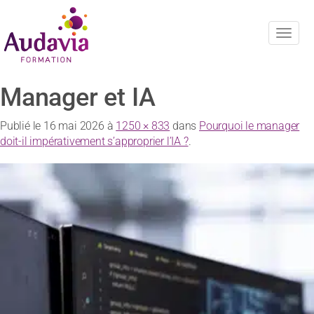
Navig
Manager et IA
Publié le
16 mai 2026
à
1250 × 833
dans
Pourquoi le manager
doit-il impérativement s’approprier l’IA ?
.