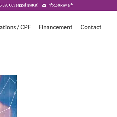
 690 063 (appel gratuit)
info@audavia.fr
cations / CPF
Financement
Contact