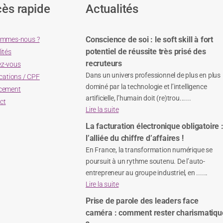
ès rapide
Actualités
Conscience de soi : le soft skill à fort
ommes-nous ?
potentiel de réussite très prisé des
ités
recruteurs
z-vous
Dans un univers professionnel de plus en plus
ications / CPF
dominé par la technologie et l’intelligence
cement
artificielle, l’humain doit (re)trou......
ct
Lire la suite
La facturation électronique obligatoire 
l’alliée du chiffre d’affaires !
En France, la transformation numérique se
poursuit à un rythme soutenu. De l’auto-
entrepreneur au groupe industriel, en ......
Lire la suite
Prise de parole des leaders face
caméra : comment rester charismatiqu