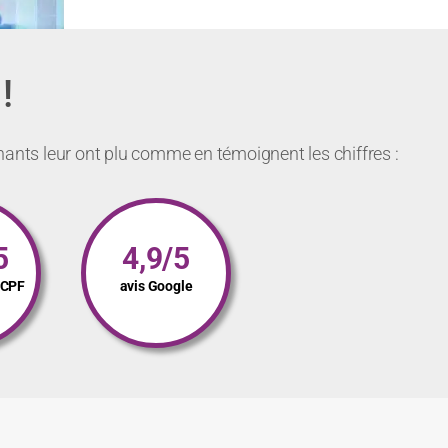
!
nants leur ont plu comme en témoignent les chiffres :
5
4,9/5
s CPF
avis Google