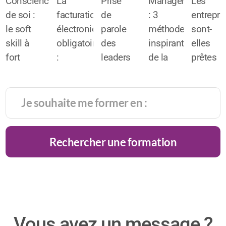
Conscience
La
Prise
Management
Les
de soi :
facturation
de
: 3
entrepri
le soft
électronique
parole
méthodes
sont-
skill à
obligatoire
des
inspirantes
elles
fort
:
leaders
de la
prêtes
potentiel
l’alliée
face
haute
pour
de
du
caméra
gastronomie
intégrer
réussite
chiffre
:
la
très
d’affaires
comment
générati
prisé
!
rester
alpha
Rechercher une formation
des
charismatique
?
recruteurs
?
Vous avez un message ?