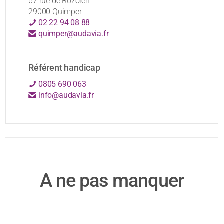
67 rue de Rozolen
29000 Quimper
02 22 94 08 88
quimper@audavia.fr
Référent handicap
0805 690 063
info@audavia.fr
A ne pas manquer