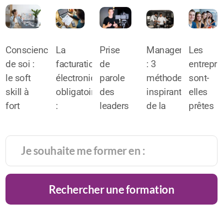
Conscience
La
Prise
Management
Les
de soi :
facturation
de
: 3
entrepri
le soft
électronique
parole
méthodes
sont-
skill à
obligatoire
des
inspirantes
elles
fort
:
leaders
de la
prêtes
potentiel
l’alliée
face
haute
pour
de
du
caméra
gastronomie
intégrer
réussite
chiffre
:
la
très
d’affaires
comment
générati
prisé
!
rester
alpha
Rechercher une formation
des
charismatique
?
recruteurs
?