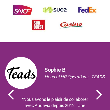
Précédent
Suiv
Sophie B,
Head of HR Operations - TEADS
“Nous avons le plaisir de collaborer
avec Audavia depuis 2012 ! Une