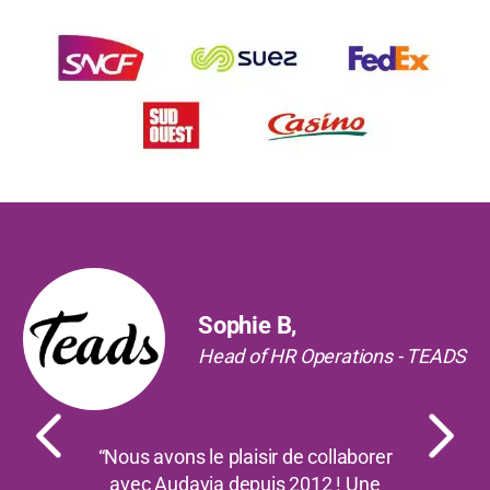
Précédent
Suiv
Sophie B,
Head of HR Operations - TEADS
“Nous avons le plaisir de collaborer
avec Audavia depuis 2012 ! Une