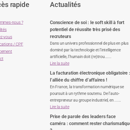
ès rapide
Actualités
Conscience de soi : le soft skill à fort
ommes-nous ?
potentiel de réussite très prisé des
ités
recruteurs
z-vous
Dans un univers professionnel de plus en plus
ications / CPF
dominé par la technologie et l’intelligence
cement
artificielle, l’humain doit (re)trou......
ct
Lire la suite
La facturation électronique obligatoire 
l’alliée du chiffre d’affaires !
En France, la transformation numérique se
poursuit à un rythme soutenu. De l’auto-
entrepreneur au groupe industriel, en ......
Lire la suite
Prise de parole des leaders face
caméra : comment rester charismatiqu