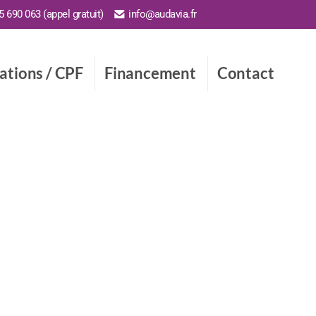
 690 063 (appel gratuit)
info@audavia.fr
cations / CPF
Financement
Contact