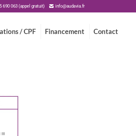
 690 063 (appel gratuit)
info@audavia.fr
cations / CPF
Financement
Contact