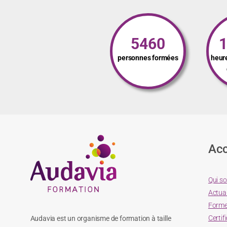
5460
personnes formées
heur
Acc
Qui s
Actual
Forme
Certif
Audavia est un organisme de formation à taille