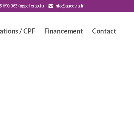
 690 063 (appel gratuit)
info@audavia.fr
cations / CPF
Financement
Contact