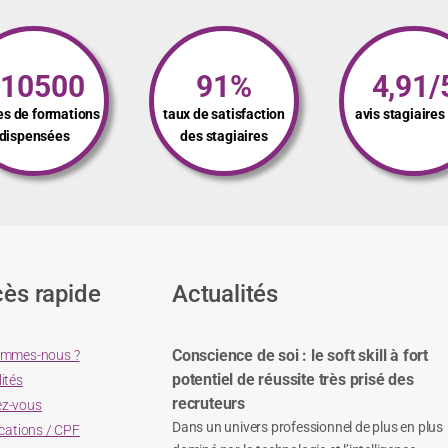
110500
91%
4,91/
es de formations
taux de satisfaction
avis stagiaire
dispensées
des stagiaires
ès rapide
Actualités
Conscience de soi : le soft skill à fort
ommes-nous ?
potentiel de réussite très prisé des
ités
recruteurs
z-vous
Dans un univers professionnel de plus en plus
ications / CPF