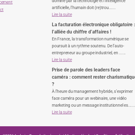
dominé par la technologie et l’intelligence
cement
artificielle, l’humain doit (re)trou......
ct
Lire la suite
La facturation électronique obligatoire 
l’alliée du chiffre d’affaires !
En France, la transformation numérique se
poursuit à un rythme soutenu. De l’auto-
entrepreneur au groupe industriel, en ......
Lire la suite
Prise de parole des leaders face
caméra : comment rester charismatiqu
?
À l’heure du management hybride, s’exprimer
face caméra pour un webinaire, une vidéo
marketing ou un message institutionnel es......
Lire la suite