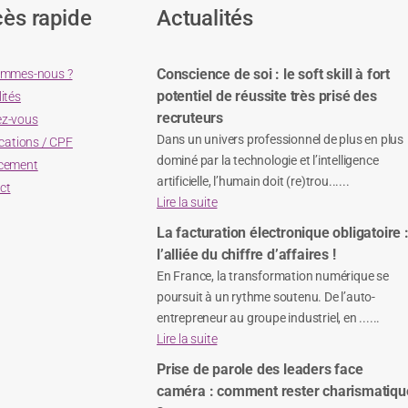
ès rapide
Actualités
Conscience de soi : le soft skill à fort
ommes-nous ?
potentiel de réussite très prisé des
ités
recruteurs
z-vous
Dans un univers professionnel de plus en plus
ications / CPF
dominé par la technologie et l’intelligence
cement
artificielle, l’humain doit (re)trou......
ct
Lire la suite
La facturation électronique obligatoire 
l’alliée du chiffre d’affaires !
En France, la transformation numérique se
poursuit à un rythme soutenu. De l’auto-
entrepreneur au groupe industriel, en ......
Lire la suite
Prise de parole des leaders face
caméra : comment rester charismatiqu