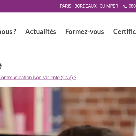
PARIS - BORDEAUX - QUIMPER
0805
ous ?
Actualités
Formez-vous
Certifi
e
 Communication Non Violente (CNV) ?
.