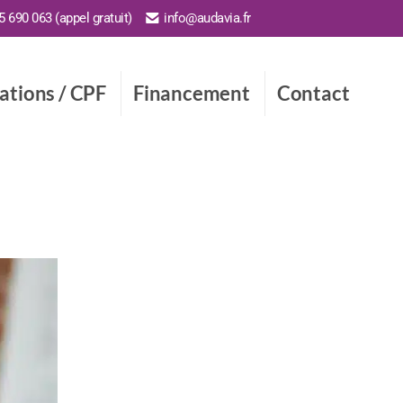
 690 063 (appel gratuit)
info@audavia.fr
cations / CPF
Financement
Contact