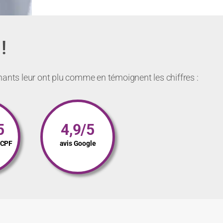
!
nants leur ont plu comme en témoignent les chiffres :
5
4,9/5
s CPF
avis Google