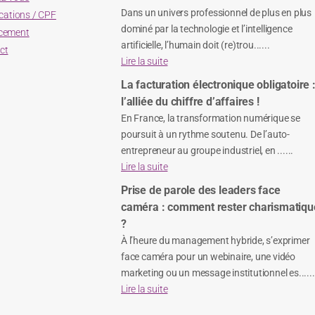
Dans un univers professionnel de plus en plus
ications / CPF
dominé par la technologie et l’intelligence
cement
artificielle, l’humain doit (re)trou......
ct
Lire la suite
La facturation électronique obligatoire 
l’alliée du chiffre d’affaires !
En France, la transformation numérique se
poursuit à un rythme soutenu. De l’auto-
entrepreneur au groupe industriel, en ......
Lire la suite
Prise de parole des leaders face
caméra : comment rester charismatiqu
?
À l’heure du management hybride, s’exprimer
face caméra pour un webinaire, une vidéo
marketing ou un message institutionnel es......
Lire la suite