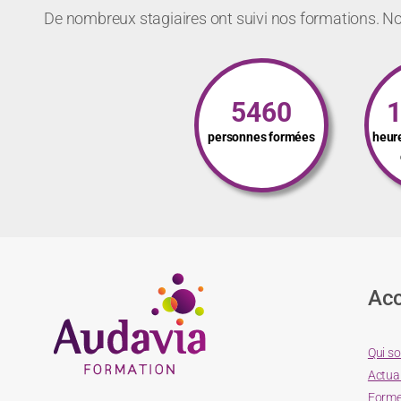
De nombreux stagiaires ont suivi nos formations. Not
5460
personnes formées
heur
Acc
Qui s
Actual
Forme