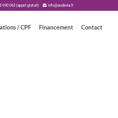
 690 063 (appel gratuit)
info@audavia.fr
cations / CPF
Financement
Contact