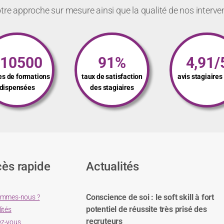
re approche sur mesure ainsi que la qualité de nos interve
110500
91%
4,91/
es de formations
taux de satisfaction
avis stagiaire
dispensées
des stagiaires
ès rapide
Actualités
Conscience de soi : le soft skill à fort
ommes-nous ?
potentiel de réussite très prisé des
ités
recruteurs
z-vous