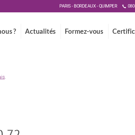
PARIS - BORDEAUX - QUIMPER
0805
ous ?
Actualités
Formez-vous
Certifi
ais
.