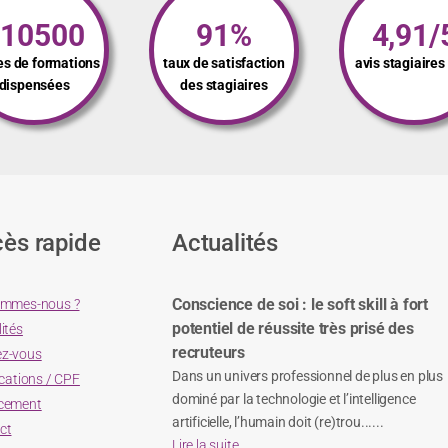
110500
91%
4,91/
es de formations
taux de satisfaction
avis stagiaire
dispensées
des stagiaires
ès rapide
Actualités
Conscience de soi : le soft skill à fort
ommes-nous ?
potentiel de réussite très prisé des
ités
recruteurs
z-vous
Dans un univers professionnel de plus en plus
ications / CPF
dominé par la technologie et l’intelligence
cement
artificielle, l’humain doit (re)trou......
ct
Lire la suite