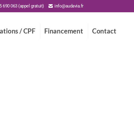
 690 063 (appel gratuit)
info@audavia.fr
cations / CPF
Financement
Contact