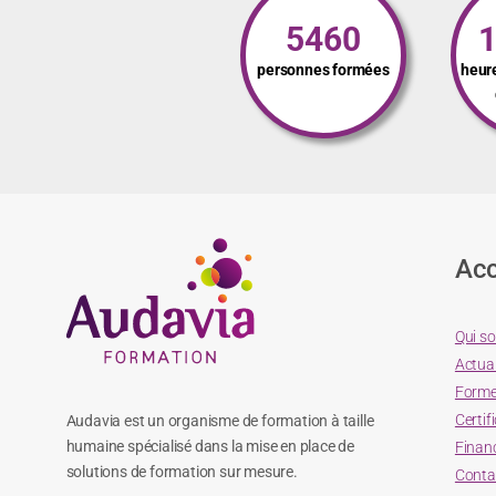
5460
personnes formées
heur
Acc
Qui s
Actual
Forme
Certif
Audavia est un organisme de formation à taille
humaine spécialisé dans la mise en place de
Finan
solutions de formation sur mesure.
Conta