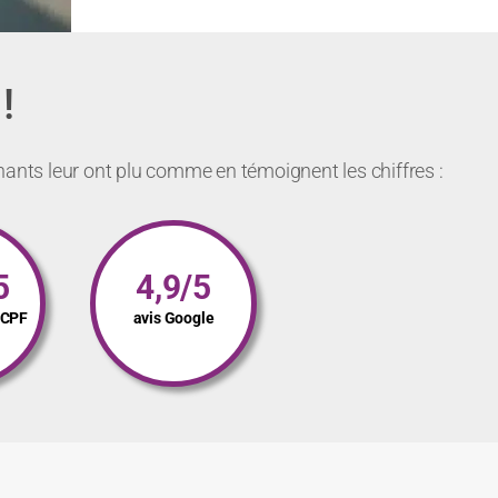
!
nants leur ont plu comme en témoignent les chiffres :
5
4,9/5
s CPF
avis Google