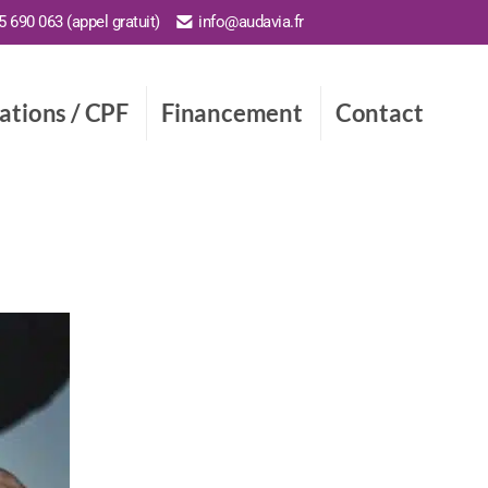
 690 063 (appel gratuit)
info@audavia.fr
cations / CPF
Financement
Contact