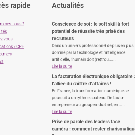
ès rapide
Actualités
Conscience de soi : le soft skill à fort
ommes-nous ?
potentiel de réussite très prisé des
ités
recruteurs
z-vous
Dans un univers professionnel de plus en plus
ications / CPF
dominé par la technologie et l’intelligence
cement
artificielle, l’humain doit (re)trou......
ct
Lire la suite
La facturation électronique obligatoire 
l’alliée du chiffre d’affaires !
En France, la transformation numérique se
poursuit à un rythme soutenu. De l’auto-
entrepreneur au groupe industriel, en ......
Lire la suite
Prise de parole des leaders face
caméra : comment rester charismatiqu