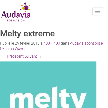
Navig
Melty extreme
Publié le
29 février 2016
à
400 × 400
dans
Audavia sponsorise
Okahina Wave
.
← Précédent
Suivant →