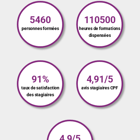
5460
110500
personnes formées
heures de formations
dispensées
91%
4,91/5
taux de satisfaction
avis stagiaires CPF
des stagiaires
4,9/5