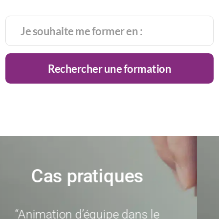
Rechercher une formation
Précédent
Suivant
Cas pratiques
“Animation d’équipe dans le