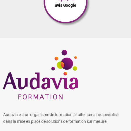
taux de satisfaction
avis stagiaires CPF
des stagiaires
4,9/5
avis Google