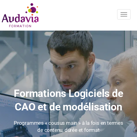
Navig
Formations Logiciels de
CAO et de modélisation
Programmes « cousus main » à la fois en termes
de contenu, durée et format