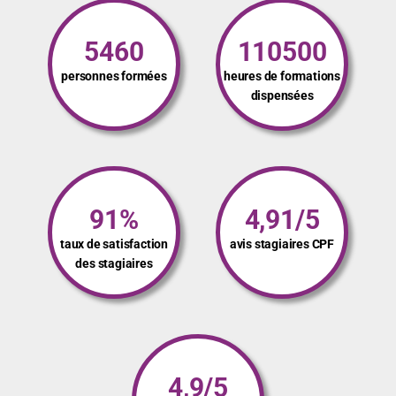
De nombreux stagiaires ont suivi nos formations. Notre
approche sur mesure ainsi que la qualité de nos
intervenants leur ont plu comme en témoignent les
chiffres :
5460
110500
personnes formées
heures de formations
dispensées
91%
4,91/5