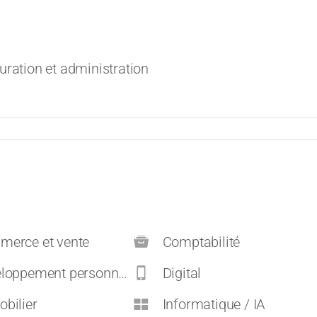
uration et administration
erce et vente
Comptabilité
pement personnel et carrières
Digital
bilier
Informatique / IA