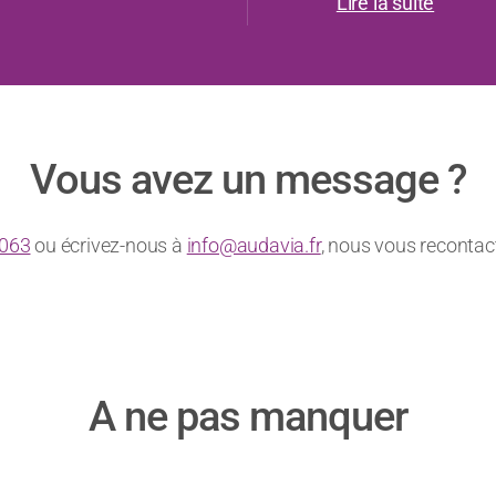
“Nous avons le pla
depuis 2012 ! Une 
s - TEADS
instaurée dès la mi
Lire la suite
Vous avez un message ?
 063
ou écrivez-nous à
info@audavia.fr
, nous vous recont