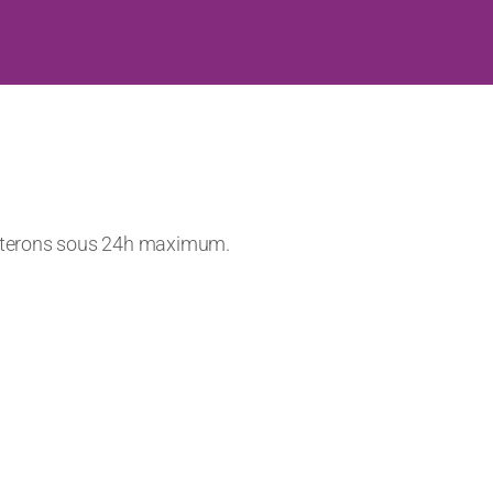
Suivant
isir de collaborer avec Audavia
relation de confiance s’est
se en place d...”
acterons sous 24h maximum.