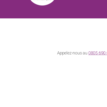
Précédent
Sophie B,
Head of HR Operation
Appelez-nous au
0805 690