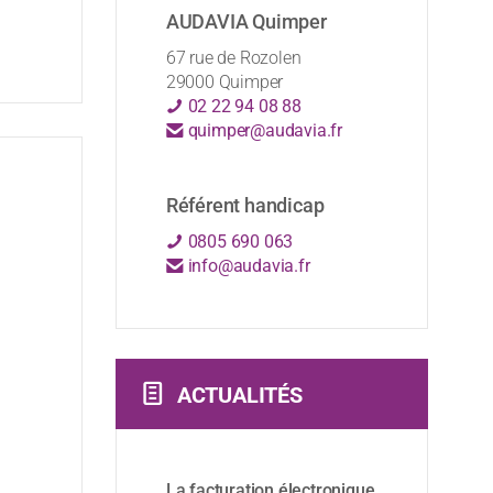
AUDAVIA Quimper
67 rue de Rozolen
29000 Quimper
02 22 94 08 88
quimper@audavia.fr
Référent handicap
0805 690 063
info@audavia.fr
ACTUALITÉS
La facturation électronique