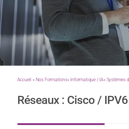
Accueil
»
Nos Formations
»
Informatique / IA
»
Systèmes d’
Réseaux : Cisco / IPV6