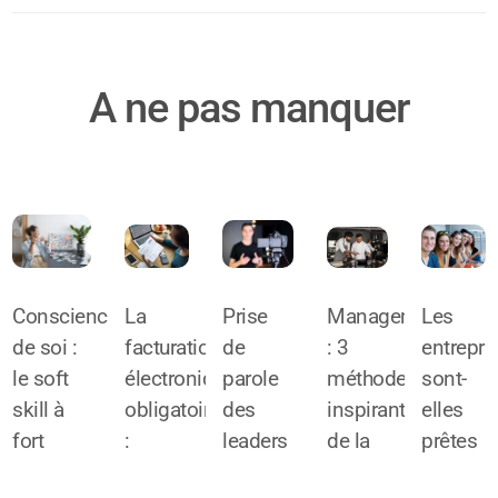
A ne pas manquer
Conscience
La
Prise
Management
Les
de soi :
facturation
de
: 3
entrepri
le soft
électronique
parole
méthodes
sont-
skill à
obligatoire
des
inspirantes
elles
fort
:
leaders
de la
prêtes
potentiel
l’alliée
face
haute
pour