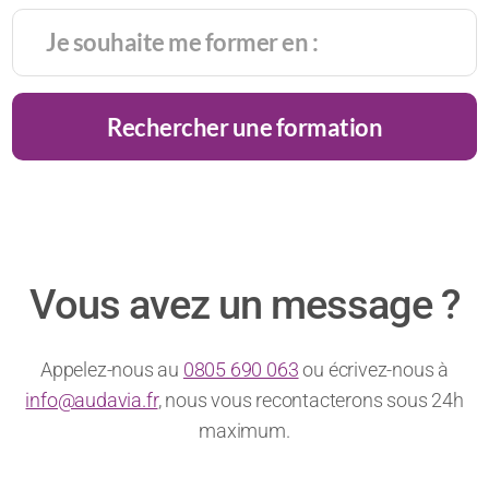
de
du
caméra
gastronomie
intégrer
réussite
chiffre
:
la
très
d’affaires
comment
générati
prisé
!
rester
alpha
Rechercher une formation
des
charismatique
?
recruteurs
?
Vous avez un message ?
Appelez-nous au
0805 690 063
ou écrivez-nous à
info@audavia.fr
, nous vous recontacterons sous 24h
maximum.