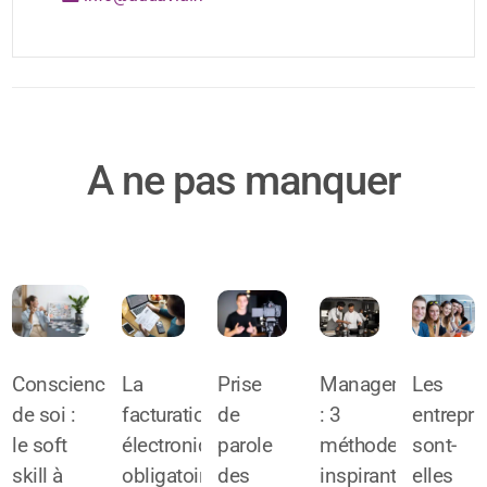
A ne pas manquer
Conscience
La
Prise
Management
Les
de soi :
facturation
de
: 3
entrepri
le soft
électronique
parole
méthodes
sont-
skill à
obligatoire
des
inspirantes
elles