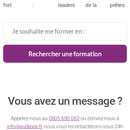
fort
:
leaders
de la
prêtes
potentiel
l’alliée
face
haute
pour
de
du
caméra
gastronomie
intégrer
réussite
chiffre
:
la
très
d’affaires
comment
générati
prisé
!
rester
alpha
Rechercher une formation
des
charismatique
?
recruteurs
?
Vous avez un message ?
Appelez-nous au
0805 690 063
ou écrivez-nous à
info@audavia.fr
, nous vous recontacterons sous 24h