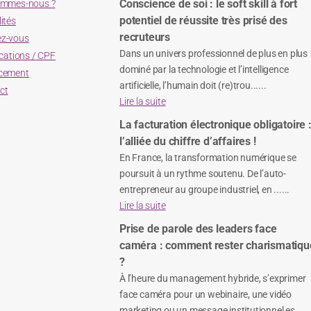
Conscience de soi : le soft skill à fort
ommes-nous ?
potentiel de réussite très prisé des
ités
recruteurs
z-vous
Dans un univers professionnel de plus en plus
ications / CPF
dominé par la technologie et l’intelligence
cement
artificielle, l’humain doit (re)trou......
ct
Lire la suite
La facturation électronique obligatoire 
l’alliée du chiffre d’affaires !
En France, la transformation numérique se
poursuit à un rythme soutenu. De l’auto-
entrepreneur au groupe industriel, en ......
Lire la suite
Prise de parole des leaders face
caméra : comment rester charismatiqu
?
À l’heure du management hybride, s’exprimer
face caméra pour un webinaire, une vidéo
marketing ou un message institutionnel es......