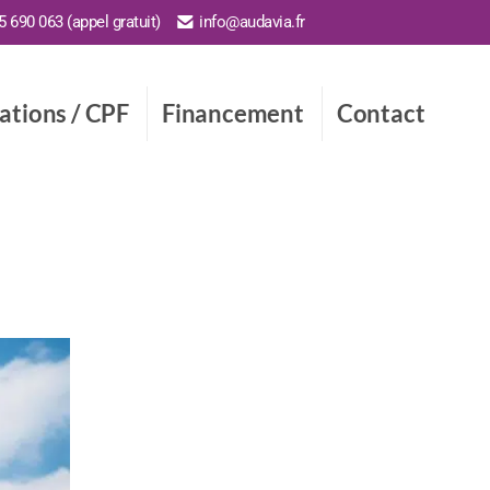
 690 063 (appel gratuit)
info@audavia.fr
cations / CPF
Financement
Contact