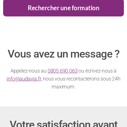
Rechercher une formation
des
charismatique
?
recruteurs
?
Vous avez un message ?
Appelez-nous au
0805 690 063
ou écrivez-nous à
info@audavia.fr
, nous vous recontacterons sous 24h
maximum.
Votre satisfaction avant