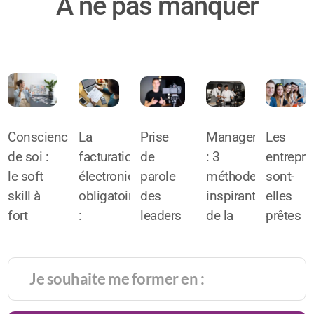
A ne pas manquer
Conscience
La
Prise
Management
Les
de soi :
facturation
de
: 3
entrepri
le soft
électronique
parole
méthodes
sont-
skill à
obligatoire
des
inspirantes
elles
fort
:
leaders
de la
prêtes
potentiel
l’alliée
face
haute
pour
de
du
caméra
gastronomie
intégrer
réussite
chiffre
:
la
très
d’affaires
comment
générati
prisé
!
rester
alpha