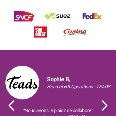
Précédent
Suiv
Sophie B,
Head of HR Operations - TEADS
“Nous avons le plaisir de collaborer