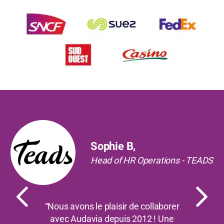
Précédent
Suiv
Sophie B,
Head of HR Operations - TEADS
“Nous avons le plaisir de collaborer
avec Audavia depuis 2012 ! Une