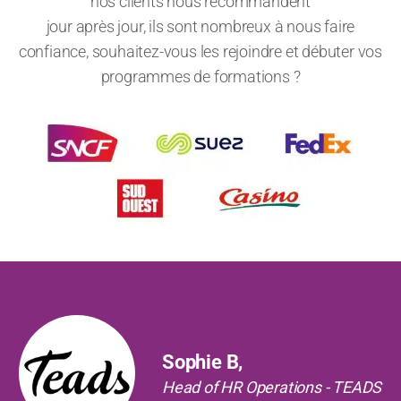
nos clients nous recommandent
jour après jour, ils sont nombreux à nous faire
confiance, souhaitez-vous les rejoindre et débuter vos
programmes de formations ?
Précédent
Suiv
Sophie B,
Head of HR Operations - TEADS