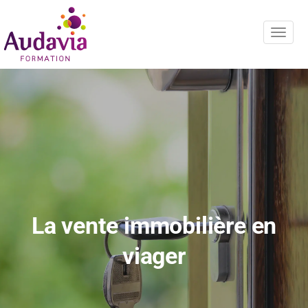
Navig
La vente immobilière en
viager