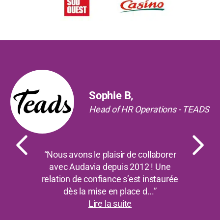
Précédent
Suiv
Sophie B,
Head of HR Operations - TEADS
“Nous avons le plaisir de collaborer
avec Audavia depuis 2012 ! Une
relation de confiance s’est instaurée
dès la mise en place d...”
Lire la suite