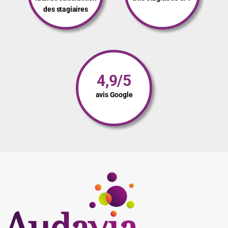
des stagiaires
4,9/5
avis Google