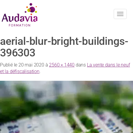
Navig
aerial-blur-bright-buildings-
396303
Publié le
20 mai 2020
à
2560 × 1440
dans
La vente dans le neuf
et la défiscalisation
.