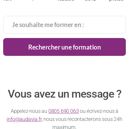
potentiel
l’alliée
face
haute
pour
de
du
caméra
gastronomie
intégrer
réussite
chiffre
:
la
très
d’affaires
comment
générati
prisé
!
rester
alpha
Rechercher une formation
des
charismatique
?
recruteurs
?
Vous avez un message ?
Appelez-nous au
0805 690 063
ou écrivez-nous à
info@audavia.fr
, nous vous recontacterons sous 24h
maximum.