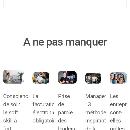
A ne pas manquer
Conscience
La
Prise
Management
Les
de soi :
facturation
de
: 3
entrepri
le soft
électronique
parole
méthodes
sont-
skill à
obligatoire
des
inspirantes
elles
fort
:
leaders
de la
prêtes