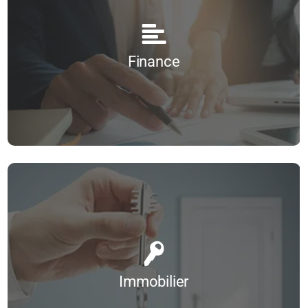
Fidéliser sur internet
L’essentiel de la finance
Figma
La finance pour non-financiers
Gérer sa e-réputation
Rédaction d’un business plan
Finance
Google Ads
Savoir bien gérer sa trésorerie
Google Analytics
Savoir lire un bilan et un compte de résultat
...
Google Analytics 4
Utilisation de tableaux de bord
Toutes nos formations
Google Display
Google Tag Manager
Google Workspace
La veille sur internet
Immobilier
Les clés du Webmarketing
Loi Alur Commerciale
Maîtriser la plateforme publicitaire Meta Ads (Facebook & Instagram)
Booster ses ventes et sécuriser ses honoraires en transaction
Projets web et mind maps
Faciliter la rentrée de mandats exclusifs
Prospection LinkedIn
La stratégie commerciale et la relation client
Rédiger pour le web
Immobilier
La vente immobilière et la relation client
Référencement naturel et référencement payant