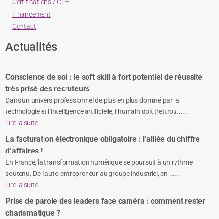
Certifications / CPF
Réaliser un site vitrine avec Webflow
Financement
Ruby
Contact
Symfony 2
Actualités
WordPress
Zend Framework
Conscience de soi : le soft skill à fort potentiel de réussite
Systèmes d’exploitation et réseaux
très prisé des recruteurs
Les technologies de sécurité en environnement Microsoft Azure
Dans un univers professionnel de plus en plus dominé par la
Linux
technologie et l’intelligence artificielle, l’humain doit (re)trou......
Microsoft Azure Administrateur
Lire la suite
Réseaux : Cisco / IPV6
La facturation électronique obligatoire : l’alliée du chiffre
Unix / Mac OSX
d’affaires !
Virtualisation : VMware, Citrix
En France, la transformation numérique se poursuit à un rythme
VMware vSphere : Design Workshop
soutenu. De l’auto-entrepreneur au groupe industriel, en ......
VMware vSphere : Installation, configuration et administration
Lire la suite
Langues
Prise de parole des leaders face caméra : comment rester
Anglais
charismatique ?