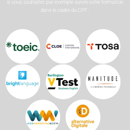
si vous souhaitez par exemple suivre votre formation
La finance pour non-financiers
dans le cadre du CPF :
Rédaction d’un business plan
Savoir bien gérer sa trésorerie
Savoir lire un bilan et un compte de résultat
Utilisation de tableaux de bord
Immobilier
Loi Alur Commerciale
Booster ses ventes et sécuriser ses honoraires en transaction
Faciliter la rentrée de mandats exclusifs
La stratégie commerciale et la relation client
La vente immobilière et la relation client
Maîtriser sa prospection et optimiser sa prise de mandats
Relation entre le syndic et le conseil syndical
Vendre avec le PNL Programmation Neuro-Linguistique
Loi Alur Juridique
Développer un process contractuel en immobilier