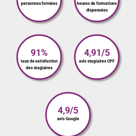
Loi Alur Technique
personnes formées
heures de formations
Comprendre et maîtriser les diagnostics immobiliers
dispensées
L’urbanisme pour les agents immobiliers
La vente dans le neuf et la défiscalisation
Informatique / IA
Bureautique
91%
4,91/5
Google Docs
Google Sheets
taux de satisfaction
avis stagiaires CPF
des stagiaires
Google Slides
Initiation à l’informatique (environnement PC ou Mac)
L’essentiel de la bureautique (sous Microsoft Office ou Open Office)
L’utilisation d’internet
Microsoft Access
4,9/5
Microsoft Outlook
avis Google
Microsoft PowerPoint
Microsoft Word