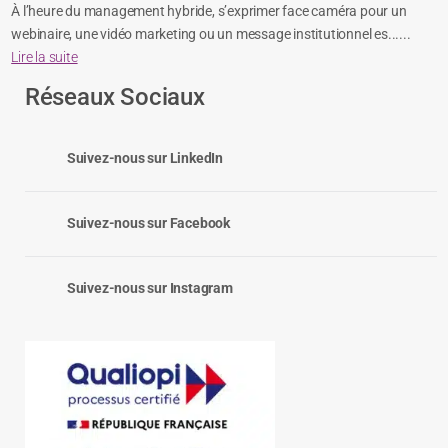
Espagnol
À l’heure du management hybride, s’exprimer face caméra pour un
webinaire, une vidéo marketing ou un message institutionnel es......
Allemand
Lire la suite
Italien
Réseaux Sociaux
Portugais
Suédois
FLE (Français Langue Etrangère)
Suivez-nous sur LinkedIn
Chinois
Néerlandais
Suivez-nous sur Facebook
Russe
Hébreu
Suivez-nous sur Instagram
Arabe
Thaïlandais
Serbe
Slovène
Turc
Roumain