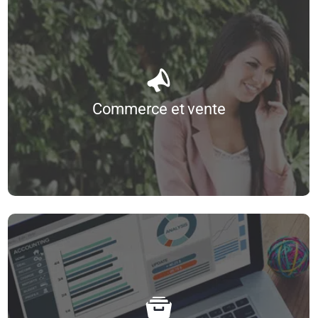
Commerce et vente
Adopter la démarche conseil dans le processus de vente
Fidélisation de la clientèle
Force de vente retail
La négociation (à l’aide du modèle Homo Emoticus)
Commerce et vente
Management commercial
Optimiser ses négociations commerciales
...
Optimiser vos performances commerciales grâce à l’analyse comportementale
Toutes nos formations
Prise de rendez-vous par téléphone
Savoir rédiger pour répondre à un appel d’offres
Savoir vendre à des clients difficiles
Techniques de merchandising
Comptabilité
Techniques de vente
Comptabilité : les fondamentaux
Comptabilité analytique
Comptabilité générale