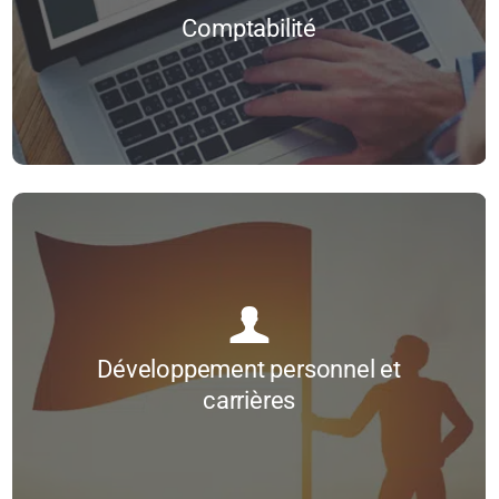
Comptabilité pour les non-comptables
Comptabilité
...
Toutes nos formations
Développement personnel et carrières
Développement personnel
Devenir profileur comportemental Visiontypes®
Etre à l’aise à l’écrit
Développement personnel et
Gestion du stress
carrières
Gestion du temps
La communication interpersonnelle à l’aide du modèle Homo Emoticus
...
La communication non-verbale
Toutes nos formations
Prise de parole en public