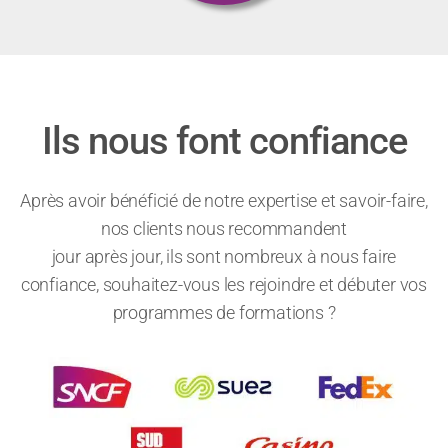
Office Calc
Office Impress
Office Writer
Microsoft Excel
Microsoft Excel VBA
Ils nous font confiance
Certifications professionnelles
COBIT
ITIL
Après avoir bénéficié de notre expertise et savoir-faire,
Data
nos clients nous recommandent
AWS (Amazon Web Services)
jour après jour, ils sont nombreux à nous faire
Power BI : Les fondamentaux
confiance, souhaitez-vous les rejoindre et débuter vos
Talend Open Studio
programmes de formations ?
IA (Intelligence Artificielle)
IA générative et utilisation des prompts
IA et transformation digitale
Les outils collaboratifs
Google Apps