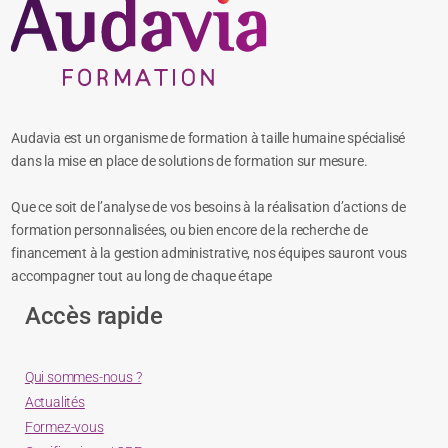
C++
Certification Développeur Web
CSS
Développement d’applications pour tablettes ou smartphones (Androïd et iOS)
Dreamweaver
Audavia est un organisme de formation à taille humaine spécialisé
Drupal
dans la mise en place de solutions de formation sur mesure.
Flash
Que ce soit de l’analyse de vos besoins à la réalisation d’actions de
HTML
formation personnalisées, ou bien encore de la recherche de
Java
financement à la gestion administrative, nos équipes sauront vous
Javascript
accompagner tout au long de chaque étape
Joomla
Accès rapide
Node JS
PHP / MySQL
Qui sommes-nous ?
Prestashop
Actualités
Programmation orientée objets
Formez-vous
Python