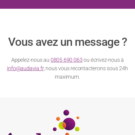
Logiciels de PAO
Illustrator
Indesign
La publication digitale sur tablettes avec Indesign CS6
Vous avez un message ?
Photoshop
Quark Xpress
Montage vidéo
Appelez-nous au
0805 690 063
ou écrivez-nous à
Adobe Première Pro
info@audavia.fr
, nous vous recontacterons sous 24h
After Effects
maximum.
Final Cut Pro
Windows Live Movie Maker
Programmation / outils Web
Angular 2
Angular JS
Bubble
C#