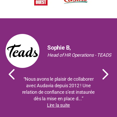
Office 365
Sharepoint
Logiciels de CAO et de modélisation
3DSMax
Précédent
Suiv
ArchiCAD
Artlantis
Sophie B,
AutoCAD
Head of HR Operations - TEADS
Blender
Catia
Cinema 4D
“Nous avons le plaisir de collaborer
Lightwave 3D
avec Audavia depuis 2012 ! Une
Maya
relation de confiance s’est instaurée
Optimiser ses impressions 3D
dès la mise en place d...”
Rhinoceros 3D
Lire la suite
Sketchup
Solidworks