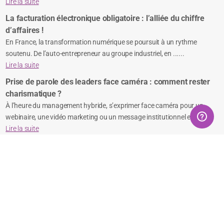
Lire la suite
La facturation électronique obligatoire : l’alliée du chiffre
d’affaires !
En France, la transformation numérique se poursuit à un rythme
soutenu. De l’auto-entrepreneur au groupe industriel, en ......
Lire la suite
Prise de parole des leaders face caméra : comment rester
charismatique ?
À l’heure du management hybride, s’exprimer face caméra pour un
webinaire, une vidéo marketing ou un message institutionnel es......
Lire la suite
Réseaux Sociaux
Suivez-nous sur LinkedIn
Suivez-nous sur Facebook