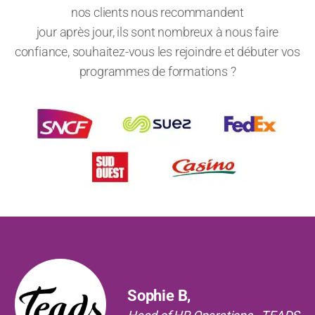
nos clients nous recommandent
jour après jour, ils sont nombreux à nous faire
confiance, souhaitez-vous les rejoindre et débuter vos
programmes de formations ?
Précédent
Suiv
Sophie B,