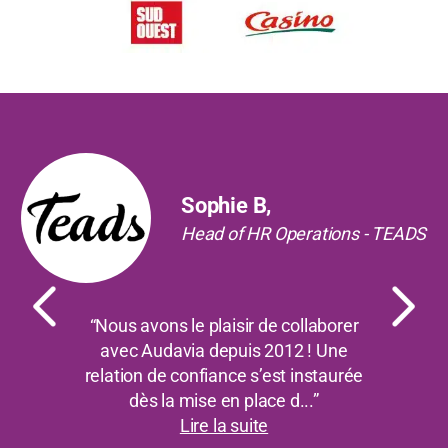
Précédent
Suiv
Sophie B,
Head of HR Operations - TEADS
“Nous avons le plaisir de collaborer
avec Audavia depuis 2012 ! Une
relation de confiance s’est instaurée
dès la mise en place d...”
Lire la suite