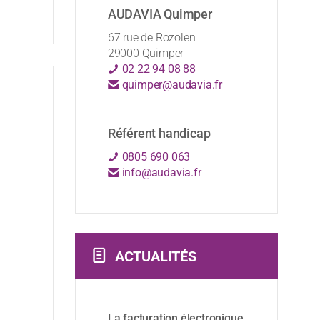
AUDAVIA Quimper
67 rue de Rozolen
29000 Quimper
02 22 94 08 88
quimper@audavia.fr
Référent handicap
0805 690 063
info@audavia.fr
ACTUALITÉS
La facturation électronique