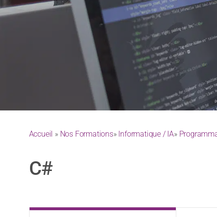
Accueil
»
Nos Formations
»
Informatique / IA
»
Programmat
C#