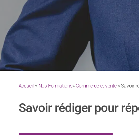
Accueil
»
Nos Formations
»
Commerce et vente
» Savoir r
Savoir rédiger pour rép