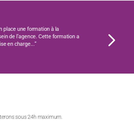
Suivant
isir de collaborer avec Audavia
relation de confiance s’est
se en place d...”