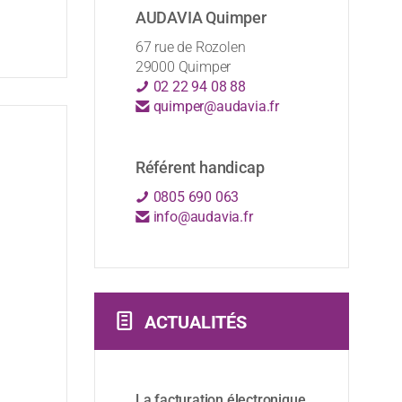
AUDAVIA Quimper
67 rue de Rozolen
29000 Quimper
02 22 94 08 88
quimper@audavia.fr
Référent handicap
0805 690 063
info@audavia.fr
ACTUALITÉS
La facturation électronique