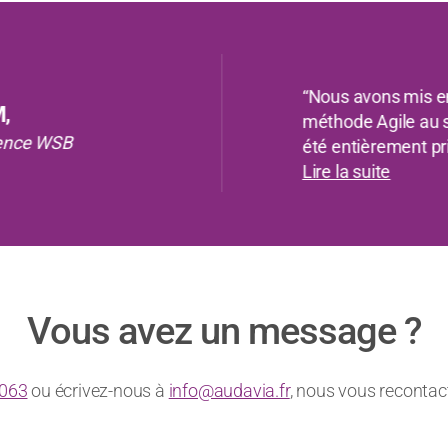
“Nous avons le pla
depuis 2012 ! Une 
s - TEADS
instaurée dès la mi
Lire la suite