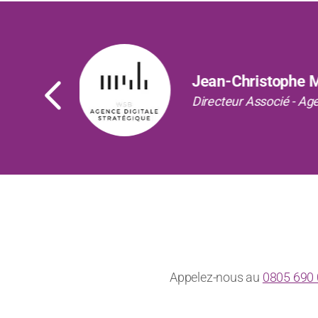
Précédent
Sophie B,
Head of HR Operation