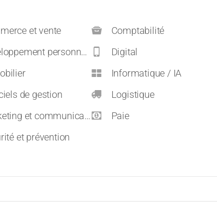
erce et vente
Comptabilité
pement personnel et carrières
Digital
bilier
Informatique / IA
ciels de gestion
Logistique
eting et communication
Paie
rité et prévention