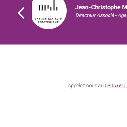
Précédent
Sophie B,
Head of HR Operation