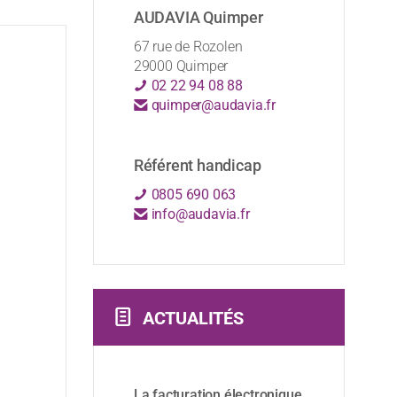
AUDAVIA Quimper
67 rue de Rozolen
29000 Quimper
02 22 94 08 88
quimper@audavia.fr
Référent handicap
0805 690 063
info@audavia.fr
ACTUALITÉS
La facturation électronique