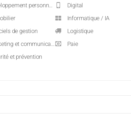
pement personnel et carrières
Digital
bilier
Informatique / IA
ciels de gestion
Logistique
eting et communication
Paie
rité et prévention