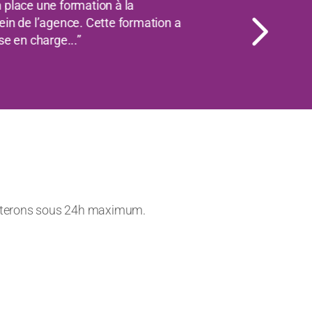
Suivant
isir de collaborer avec Audavia
relation de confiance s’est
se en place d...”