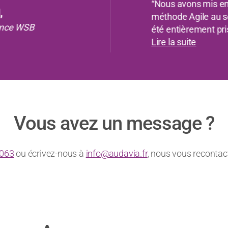
“Nous avons le pla
depuis 2012 ! Une 
s - TEADS
instaurée dès la mi
Lire la suite
Vous avez un message ?