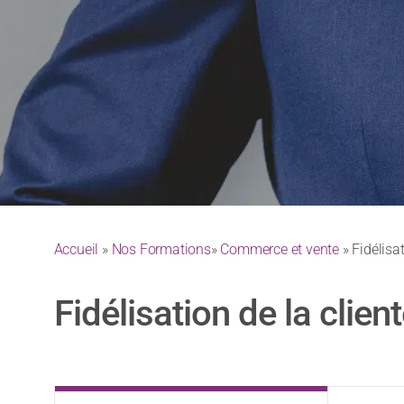
Accueil
»
Nos Formations
»
Commerce et vente
» Fidélisat
Fidélisation de la client