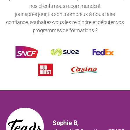
nos clients nous recommandent
jour après jour, ils sont nombreux à nous faire
confiance, souhaitez-vous les rejoindre et débuter vos
programmes de formations ?
Précédent
Suiv
Sophie B,