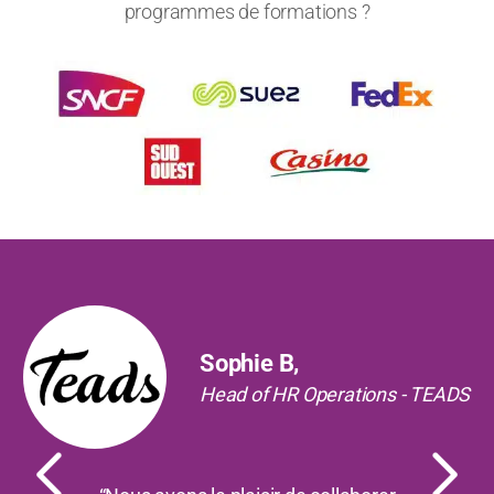
programmes de formations ?
Précédent
Suiv
Sophie B,
Head of HR Operations - TEADS