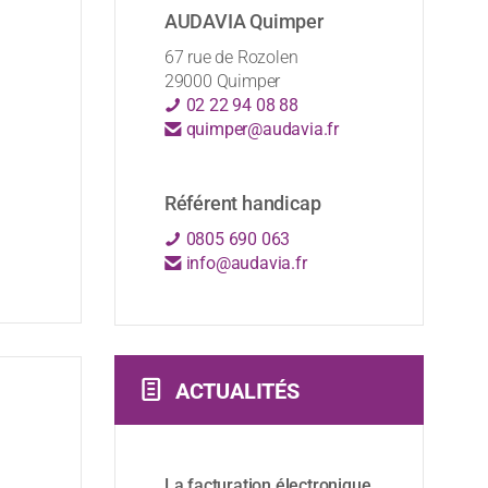
AUDAVIA Quimper
67 rue de Rozolen
29000 Quimper
02 22 94 08 88
quimper@audavia.fr
Référent handicap
0805 690 063
info@audavia.fr
ACTUALITÉS
La facturation électronique