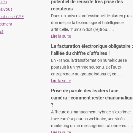
potentiel de réussite très prisé des
ités
recruteurs
z-vous
Dans un univers professionnel de plus en plus
ications / CPF
dominé par la technologie et l’intelligence
cement
artificielle, l’humain doit (re)trou......
ct
Lire la suite
La facturation électronique obligatoire 
l’alliée du chiffre d’affaires !
En France, la transformation numérique se
poursuit à un rythme soutenu. De l’auto-
entrepreneur au groupe industriel, en ......
Lire la suite
Prise de parole des leaders face
caméra : comment rester charismatiqu
?
À l’heure du management hybride, s’exprimer
face caméra pour un webinaire, une vidéo
marketing ou un message institutionnel es......
Lire la suite