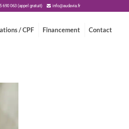
 690 063 (appel gratuit)
info@audavia.fr
cations / CPF
Financement
Contact