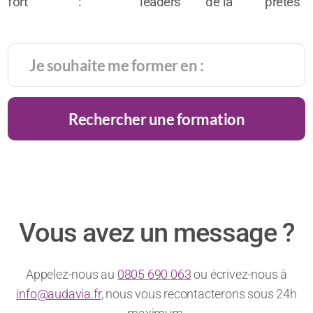
fort
:
leaders
de la
prêtes
potentiel
l’alliée
face
haute
pour
de
du
caméra
gastronomie
intégrer
réussite
chiffre
:
la
très
d’affaires
comment
générati
prisé
!
rester
alpha
Rechercher une formation
des
charismatique
?
recruteurs
?
Vous avez un message ?
Appelez-nous au
0805 690 063
ou écrivez-nous à
info@audavia.fr
, nous vous recontacterons sous 24h