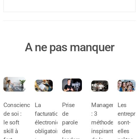
A ne pas manquer
Conscience
La
Prise
Management
Les
de soi :
facturation
de
: 3
entrepri
le soft
électronique
parole
méthodes
sont-
skill à
obligatoire
des
inspirantes
elles