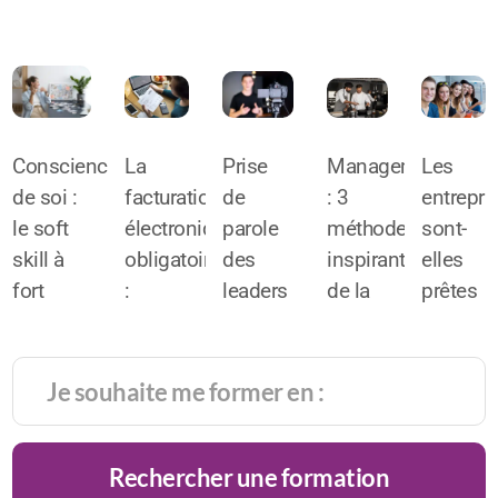
Conscience
La
Prise
Management
Les
de soi :
facturation
de
: 3
entrepri
le soft
électronique
parole
méthodes
sont-
skill à
obligatoire
des
inspirantes
elles
fort
:
leaders
de la
prêtes
potentiel
l’alliée
face
haute
pour
de
du
caméra
gastronomie
intégrer
réussite
chiffre
:
la
très
d’affaires
comment
générati
prisé
!
rester
alpha
Rechercher une formation
des
charismatique
?