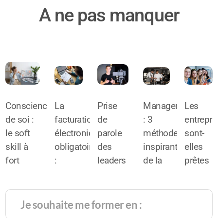
A ne pas manquer
Conscience
La
Prise
Management
Les
de soi :
facturation
de
: 3
entrepri
le soft
électronique
parole
méthodes
sont-
skill à
obligatoire
des
inspirantes
elles
fort
:
leaders
de la
prêtes
potentiel
l’alliée
face
haute
pour
de
du
caméra
gastronomie
intégrer
réussite
chiffre
:
la
très
d’affaires
comment
générati