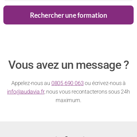
prisé
!
rester
alpha
Rechercher une formation
des
charismatique
?
recruteurs
?
Vous avez un message ?
Appelez-nous au
0805 690 063
ou écrivez-nous à
info@audavia.fr
, nous vous recontacterons sous 24h
maximum.