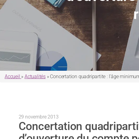
Accueil
»
Actualités
»
Concertation quadripartite : l’âge minimu
29 novembre 2013
Concertation quadriparti
d’ouverture du compte p