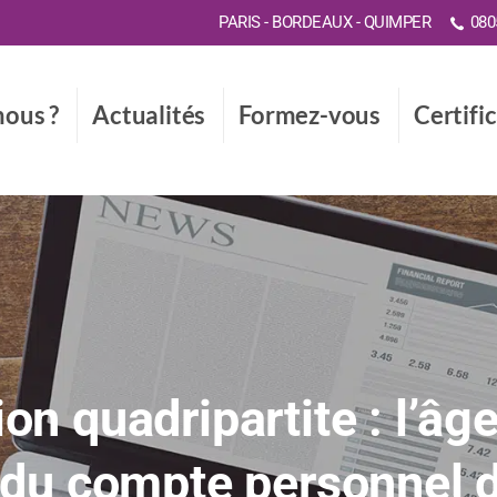
PARIS - BORDEAUX - QUIMPER
0805
ous ?
Actualités
Formez-vous
Certifi
ion quadripartite : l’â
 du compte personnel 