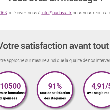
 063
ou écrivez-nous à
info@audavia.fr
, nous vous recont
Votre satisfaction avant tout 
re approche sur mesure ainsi que la qualité de nos interve
110500
91%
4,91/
es de formations
taux de satisfaction
avis stagiaire
dispensées
des stagiaires