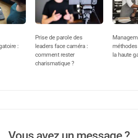
Prise de parole des
Manageme
atoire :
leaders face caméra :
méthodes 
comment rester
la haute 
charismatique ?
Vous avez un message ?