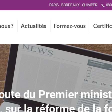
PARIS - BORDEAUX - QUIMPER
0805
ous ?
Actualités
Formez-vous
Certifi
route du Premier minis
, sur la réforme de la 