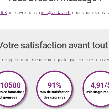
 063
ou écrivez-nous à
info@audavia.fr
, nous vous recont
Votre satisfaction avant tout 
re approche sur mesure ainsi que la qualité de nos interve
110500
91%
4,91/
es de formations
taux de satisfaction
avis stagiaire
dispensées
des stagiaires