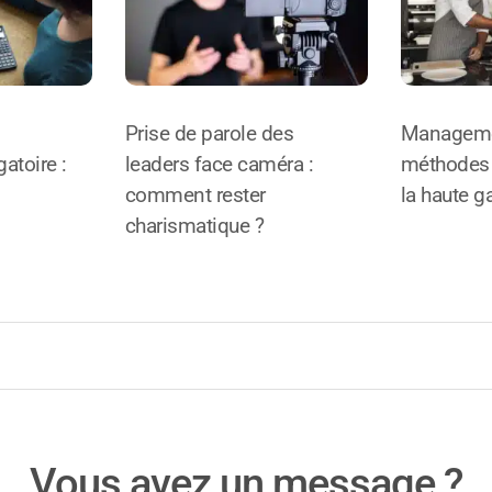
Prise de parole des
Manageme
atoire :
leaders face caméra :
méthodes 
comment rester
la haute 
charismatique ?
Vous avez un message ?