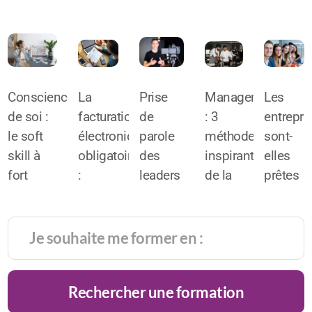
Conscience
La
Prise
Management
Les
de soi :
facturation
de
: 3
entrepri
le soft
électronique
parole
méthodes
sont-
skill à
obligatoire
des
inspirantes
elles
fort
:
leaders
de la
prêtes
potentiel
l’alliée
face
haute
pour
de
du
caméra
gastronomie
intégrer
réussite
chiffre
:
la
très
d’affaires
comment
générati
prisé
!
rester
alpha
Rechercher une formation
des
charismatique
?
recruteurs
?