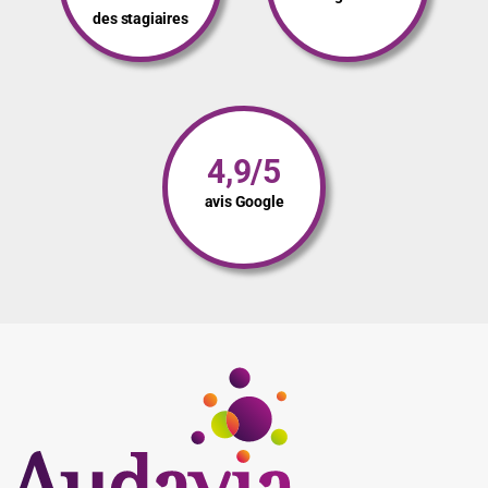
des stagiaires
4,9/5
avis Google