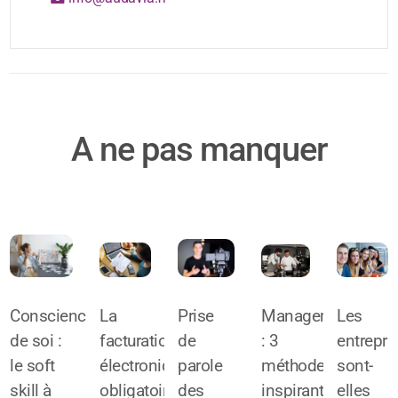
A ne pas manquer
Conscience
La
Prise
Management
Les
de soi :
facturation
de
: 3
entrepri
le soft
électronique
parole
méthodes
sont-
skill à
obligatoire
des
inspirantes
elles