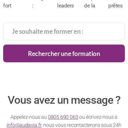
fort
:
leaders
de la
prêtes
potentiel
l’alliée
face
haute
pour
de
du
caméra
gastronomie
intégrer
réussite
chiffre
:
la
très
d’affaires
comment
générati
prisé
!
rester
alpha
Rechercher une formation
des
charismatique
?
recruteurs
?
Vous avez un message ?
Appelez-nous au
0805 690 063
ou écrivez-nous à
info@audavia.fr
, nous vous recontacterons sous 24h