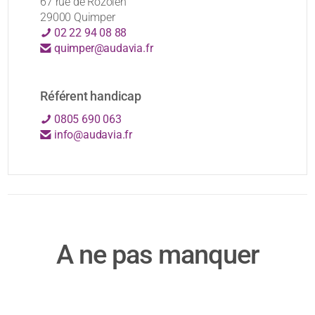
67 rue de Rozolen
29000 Quimper
02 22 94 08 88
quimper@audavia.fr
Référent handicap
0805 690 063
info@audavia.fr
A ne pas manquer