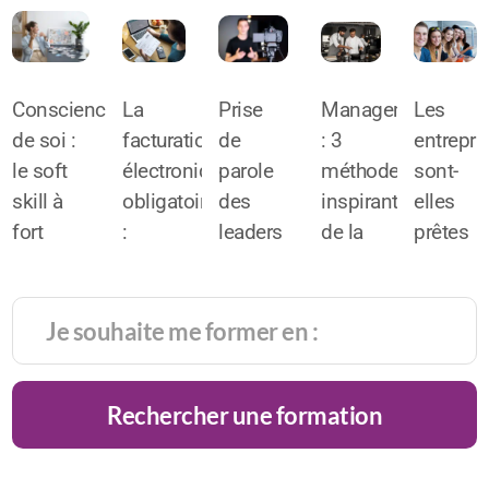
Conscience
La
Prise
Management
Les
de soi :
facturation
de
: 3
entrepri
le soft
électronique
parole
méthodes
sont-
skill à
obligatoire
des
inspirantes
elles
fort
:
leaders
de la
prêtes
potentiel
l’alliée
face
haute
pour
de
du
caméra
gastronomie
intégrer
réussite
chiffre
:
la
très
d’affaires
comment
générati
prisé
!
rester
alpha
Rechercher une formation
des
charismatique
?
recruteurs
?